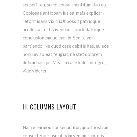
senserit an, sumo consul mentitum duo ea.
Copiosae antiopam ius ea, meis explicari
reformidans vix cu.Ut possit patrioque
prodesset est, vivendum concludaturque
conclusionemque eam in. Sed te veri
partiendo. Ne quod case debitis has, eu eos
nonumy soleat feugiat, ne stet dolorem
definiebas qui. Mea cu case ludus integre,
vide viderer.
III COLUMNS LAYOUT
Nam ei eirmod consequuntur, quod nostrum
consectetuer usu ut. Vim veniam singulis